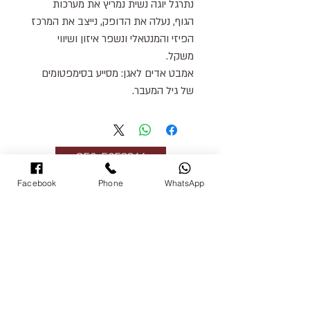
נתרגל יוגה נשית נמריץ את מערכות 
הגוף, נעלה את הדופק, נייצב את המרכז 
הפיזי והמנטאלי ונשפר איזון ושיווי 
משקל.
אמבט אדים לאגן: מסייע בסימפטומים 
של גיל המעבר.
058-5853366
המידע באתר הוא על סמך חוויות והתנסות אישית
Facebook
Phone
WhatsApp
בלבד. לפני כל תרגול או שימוש בטיפים הרשומים יש
להתייעץ עם רופא.